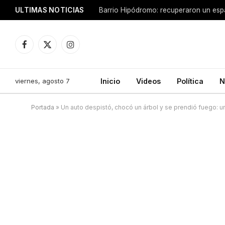
ULTIMAS NOTICIAS
Facebook
X
Instagram
(Twitter)
viernes, agosto 7
Inicio
Videos
Política
N
Portada
»
Un auto despistó, chocó un árbol y se prendió fuego: un