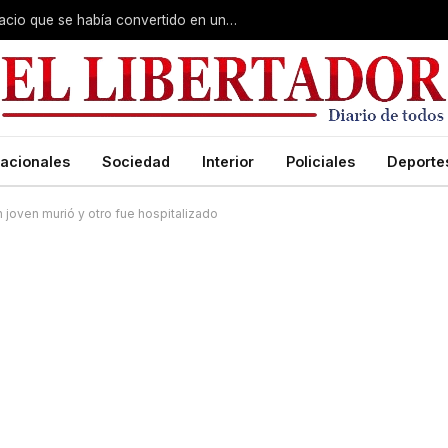
Barrio Hipódromo: recuperaron un espacio que se había convertido en un basural
acionales
Sociedad
Interior
Policiales
Deporte
 joven murió y otro fue hospitalizado