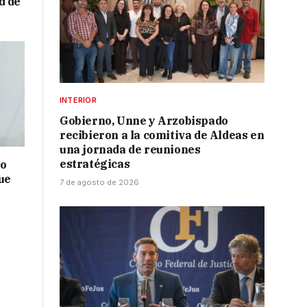
d de
a
INTERIOR
Gobierno, Unne y Arzobispado
recibieron a la comitiva de Aldeas en
una jornada de reuniones
estratégicas
no
ue
7 de agosto de 2026