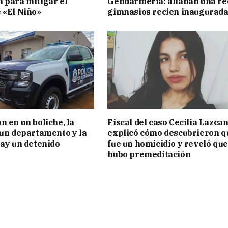
 para mitigar el
Gendarmería: allanan una re
 «El Niño»
gimnasios recien inaugurad
n en un boliche, la
Fiscal del caso Cecilia Lazca
 un departamento y la
explicó cómo descubrieron q
hay un detenido
fue un homicidio y reveló que
hubo premeditación