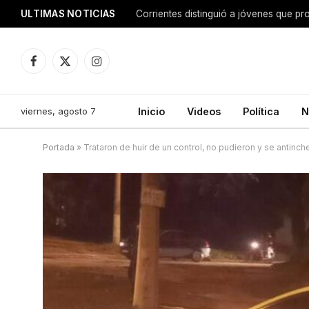
ULTIMAS NOTICIAS
Corrientes distinguió a jóvenes que p
Facebook
X
Instagram
(Twitter)
viernes, agosto 7
Inicio
Videos
Política
N
Portada
»
Trataron de huir de un control, no pudieron y se antinch