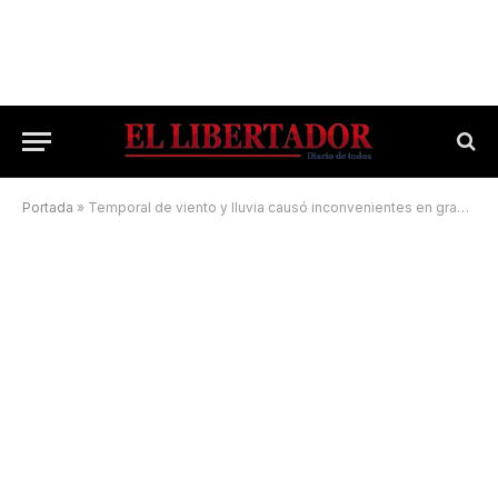
Portada
»
Temporal de viento y lluvia causó inconvenientes en gran parte de la provincia