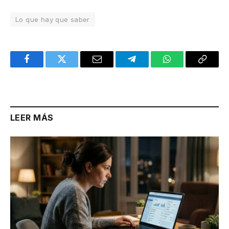
Lo que hay que saber
Facebook
Twitter
Email
Telegram
WhatsApp
Copy
Link
LEER MÁS