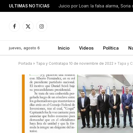
ULTIMAS NOTICIAS
Facebook
X
Instagram
(Twitter)
jueves, agosto 6
Inicio
Videos
Política
N
Portada
»
Tapa y Contratapa 10 de noviembre de 2022
»
Tapa y C