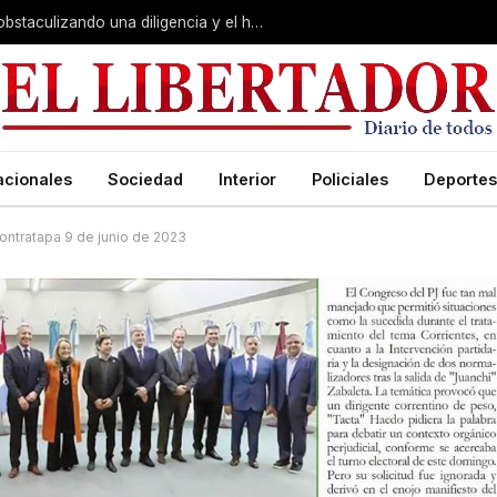
Juicio por Loan: la falsa alarma, Soria obstaculizando una diligencia y el hotel de la «banda»:
acionales
Sociedad
Interior
Policiales
Deportes
ontratapa 9 de junio de 2023