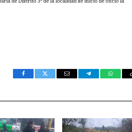
ía de Distrito 3ª de la localidad se inició de oficio la
Facebook
Twitter
Email
Telegram
WhatsAp