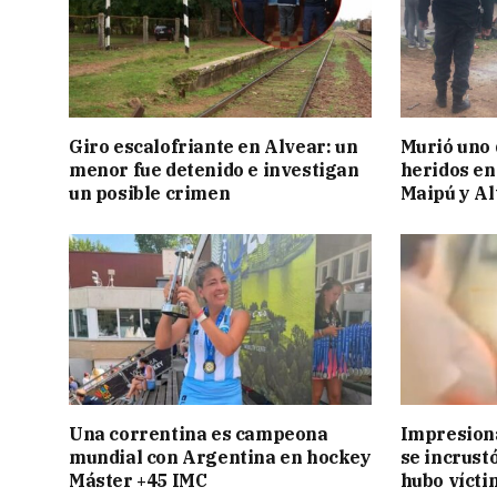
Giro escalofriante en Alvear: un
Murió uno 
menor fue detenido e investigan
heridos en
un posible crimen
Maipú y Al
Una correntina es campeona
Impresiona
mundial con Argentina en hockey
se incrust
Máster +45 IMC
hubo vícti