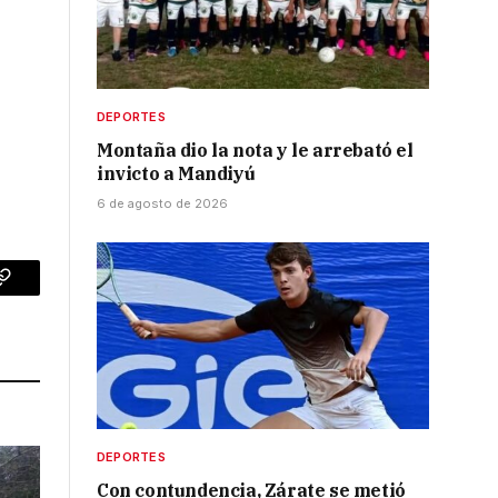
DEPORTES
Montaña dio la nota y le arrebató el
invicto a Mandiyú
6 de agosto de 2026
p
Copy
Link
DEPORTES
Con contundencia, Zárate se metió