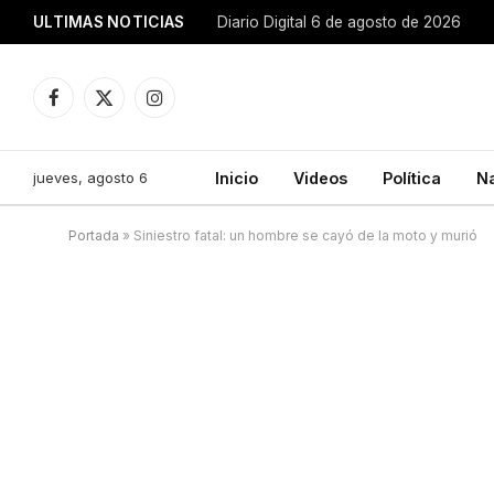
ULTIMAS NOTICIAS
Diario Digital 6 de agosto de 2026
Facebook
X
Instagram
(Twitter)
jueves, agosto 6
Inicio
Videos
Política
N
Portada
»
Siniestro fatal: un hombre se cayó de la moto y murió