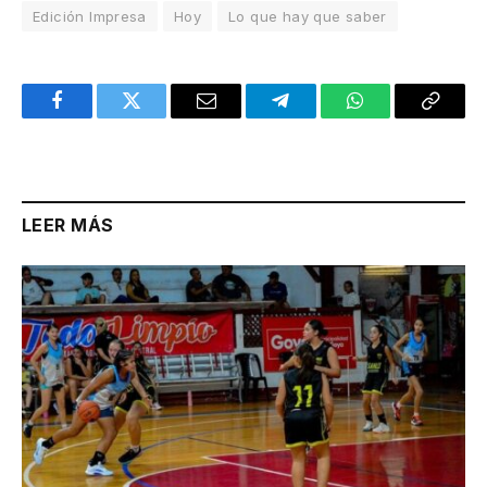
Edición Impresa
Hoy
Lo que hay que saber
Facebook
Twitter
Email
Telegram
WhatsApp
Copy
Link
LEER MÁS