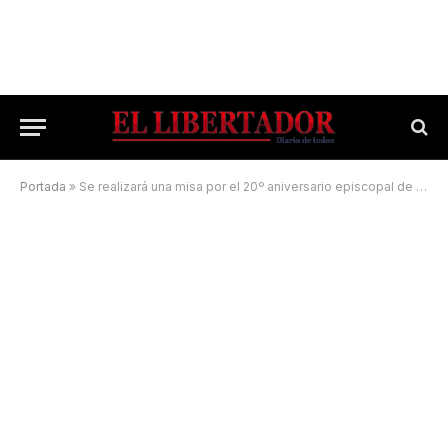
Portada
»
Se realizará una misa por el 20º aniversario episcopal de monseñor Andrés Stanovnik