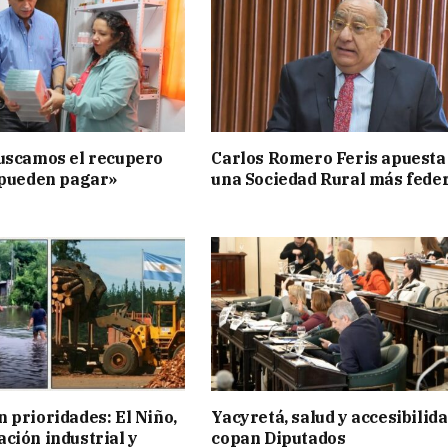
uscamos el recupero
Carlos Romero Feris apuesta
 pueden pagar»
una Sociedad Rural más fede
 prioridades: El Niño,
Yacyretá, salud y accesibilid
ción industrial y
copan Diputados