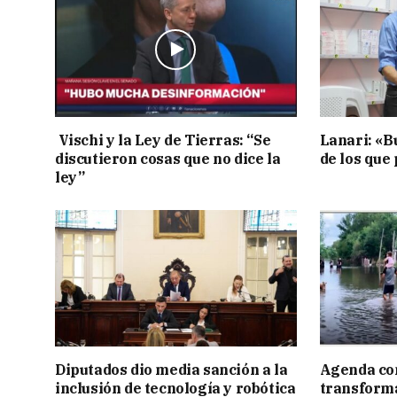
Vischi y la Ley de Tierras: “Se
Lanari: «B
discutieron cosas que no dice la
de los que
ley”
Diputados dio media sanción a la
Agenda con
inclusión de tecnología y robótica
transforma