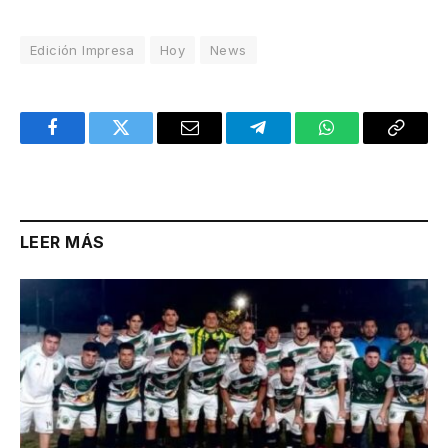
Edición Impresa
Hoy
News
Facebook
Twitter
Email
Telegram
WhatsApp
Copy
Link
LEER MÁS