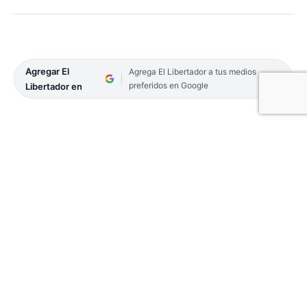
Agregar El
Agrega El Libertador a tus medios
preferidos en Google
Libertador en
El presidente de la Nación, Alberto Fernández
ofreció un discurso que se transmitió en la noche
de ayer. Fue grabado por la tarde de este viernes, y
se transmitió a todo el país con una duración
cercana a los 20 minutos.