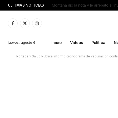
ULTIMAS NOTICIAS
Con contundencia, Zárate se metió en 
Facebook
X
Instagram
(Twitter)
jueves, agosto 6
Inicio
Videos
Política
N
Portada
»
Salud Pública informó cronograma de vacunación contra 