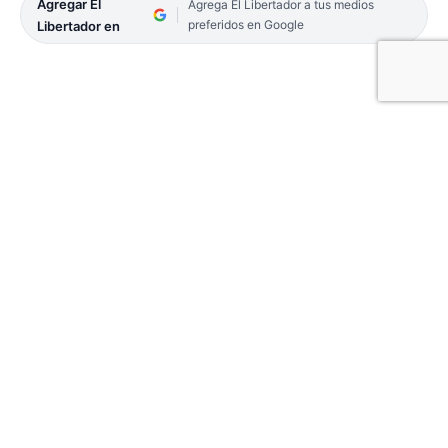
Agregar El
Agrega El Libertador a tus medios
preferidos en Google
Libertador en
La Municipalidad de Corrientes llevó adelante una
nueva capacitación del programa Ñande Huerta,
actividad realizada como parte del Día Mundial del
Reciclaje por la Secretaría de Desarrollo
Económico. La misma se denominó La huerta
familiar y el compostaje, y tuvo lugar en uno de los
salones ubicados en Pasaje Villanueva 1.460.
Anticiparon que el 2 de junio se realizará una