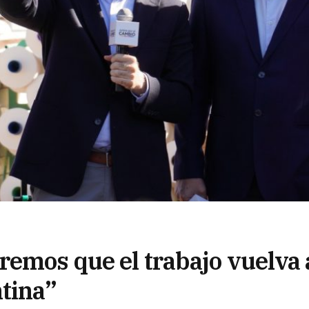
remos que el trabajo vuelva 
ntina”