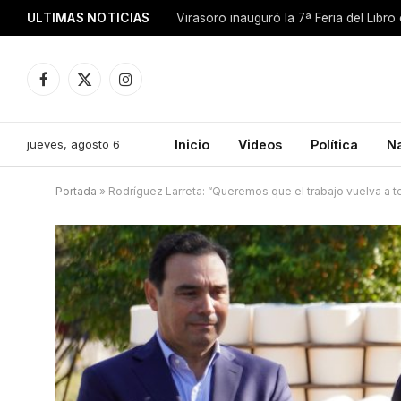
ULTIMAS NOTICIAS
Facebook
X
Instagram
(Twitter)
jueves, agosto 6
Inicio
Videos
Política
N
Portada
»
Rodríguez Larreta: “Queremos que el trabajo vuelva a te