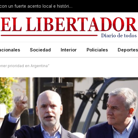
Virasoro inauguró la 7ª Feria del Libro con un fuerte acento local e histórico
acionales
Sociedad
Interior
Policiales
Deportes
ner prioridad en Argentina”