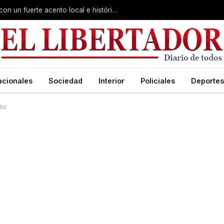
Virasoro inauguró la 7ª Feria del Libro con un fuerte acento local e histórico
acionales
Sociedad
Interior
Policiales
Deportes
dio