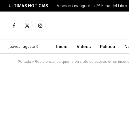
ULTIMAS NOTICIAS
Facebook
X
Instagram
(Twitter)
jueves, agosto 6
Inicio
Videos
Política
N
Portada
»
Resistencia: se quemaron siete colectivos en un incen