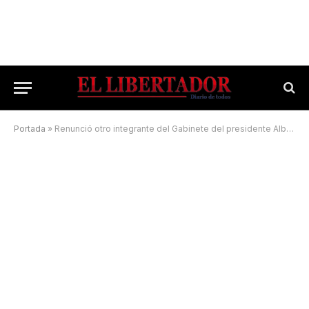
Portada
»
Renunció otro integrante del Gabinete del presidente Alberto Fernández