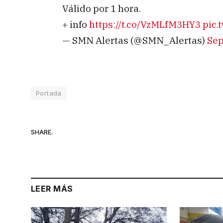
Válido por 1 hora.
+ info
https://t.co/VzMLfM3HY3
pic.
— SMN Alertas (@SMN_Alertas)
Sep
Portada
SHARE.
LEER MÁS