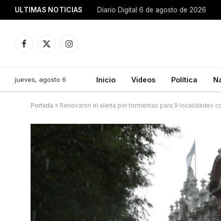
ULTIMAS NOTICIAS
Diario Digital 6 de agosto de 2026
Facebook
X
Instagram
(Twitter)
jueves, agosto 6
Inicio
Videos
Política
N
Portada
»
Renovaron el alerta por tormentas para 9 localidades c