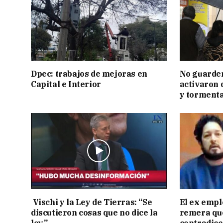
Dpec: trabajos de mejoras en
No guarden
Capital e Interior
activaron d
y tormenta
Vischi y la Ley de Tierras: “Se
El ex empl
discutieron cosas que no dice la
remera qu