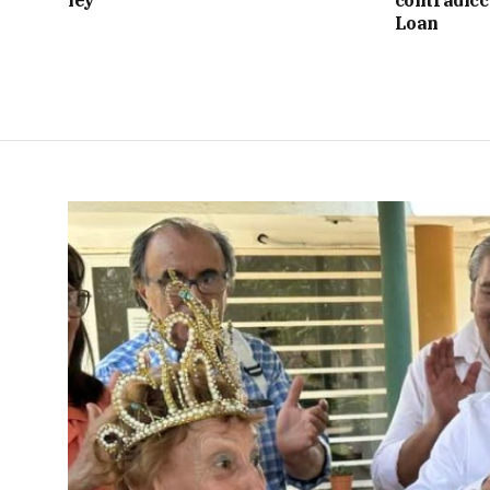
ley”
contradicci
Loan