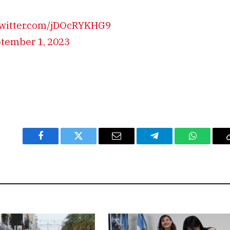
twitter.com/jDOcRYKHG9
tember 1, 2023
Facebook
Twitter
Email
Telegram
WhatsAp