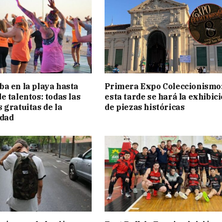
a en la playa hasta
Primera Expo Coleccionismo
e talentos: todas las
esta tarde se hará la exhibic
 gratuitas de la
de piezas históricas
idad