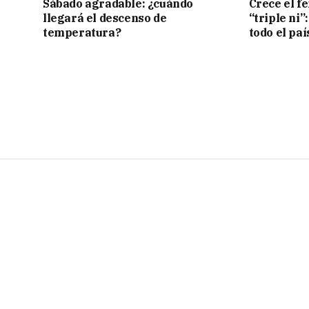
Sábado agradable: ¿cuándo
Crece el f
llegará el descenso de
“triple ni”
temperatura?
todo el paí