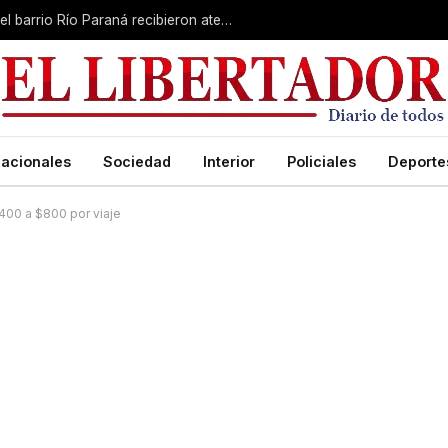
Corrientes Cerca: cientos de vecinos del barrio Río Paraná recibieron atenciones gratuitas
acionales
Sociedad
Interior
Policiales
Deporte
$400 a $800 por viaje