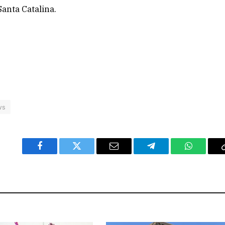
Santa Catalina.
ws
Facebook
Twitter
Email
Telegram
WhatsAp