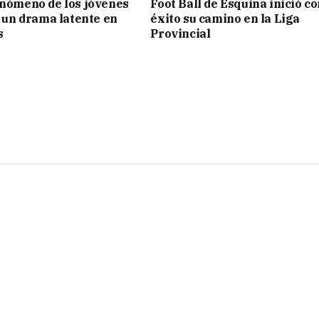
enómeno de los jóvenes
Foot Ball de Esquina inició c
: un drama latente en
éxito su camino en la Liga
s
Provincial