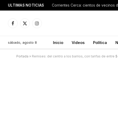
ULTIMAS NOTICIAS
Facebook
X
Instagram
(Twitter)
sábado, agosto 8
Inicio
Videos
Política
N
Portada
»
Remises: del centro a los barrios, con tarifas de entre 