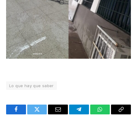
Lo que hay que saber
Facebook
Twitter
Email
Telegram
WhatsApp
Copy
Link