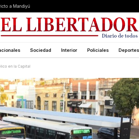
nvicto a Mandiyú
acionales
Sociedad
Interior
Policiales
Deportes
lico en la Capital