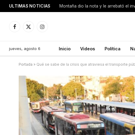
ULTIMAS NOTICIAS
Montaña dio la nota y le arrebató el i
Facebook
X
Instagram
(Twitter)
jueves, agosto 6
Inicio
Videos
Política
N
Portada
»
Qué se sabe de la crisis que atraviesa el transporte púb