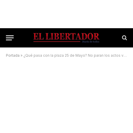
Portada
»
¿Qué pasa con la plaza 25 de Mayo? No paran los actos vandálicos