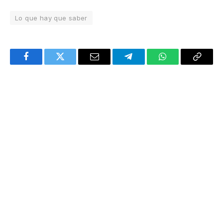
Lo que hay que saber
Facebook
Twitter
Email
Telegram
WhatsApp
Copy
Link