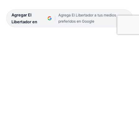
Agregar El
Agrega El Libertador a tus medios
preferidos en Google
Libertador en
En el marco de la recorrida de funcionarios
municipales de las obras en el paseo
gastronómico Arazaty, comerciantes
gastronómicos se acercaron al lugar para hablar
con la prensa respecto a sus necesidades para
instalarse.