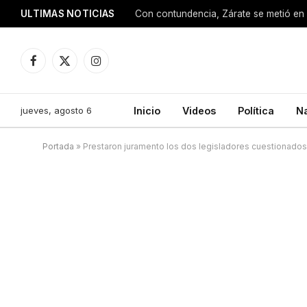
ULTIMAS NOTICIAS
Con contundencia, Zárate se metió en 
Facebook
X
Instagram
(Twitter)
jueves, agosto 6
Inicio
Videos
Política
N
Portada
»
Prestaron juramento los dos legisladores cuestionados