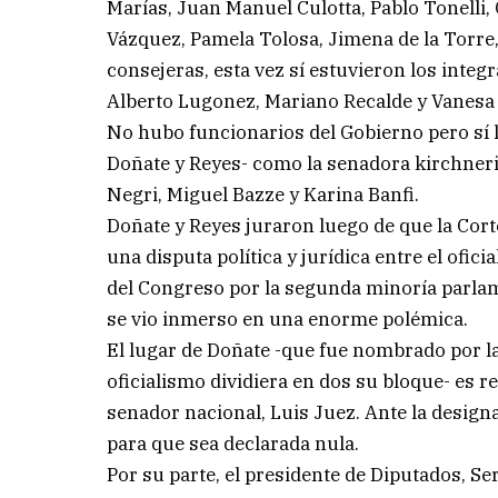
Marías, Juan Manuel Culotta, Pablo Tonelli
Vázquez, Pamela Tolosa, Jimena de la Torre, 
consejeras, esta vez sí estuvieron los inte
Alberto Lugonez, Mariano Recalde y Vanesa 
No hubo funcionarios del Gobierno pero sí 
Doñate y Reyes- como la senadora kirchnerist
Negri, Miguel Bazze y Karina Banfi.
Doñate y Reyes juraron luego de que la Cor
una disputa política y jurídica entre el ofic
del Congreso por la segunda minoría parlame
se vio inmerso en una enorme polémica.
El lugar de Doñate -que fue nombrado por la 
oficialismo dividiera en dos su bloque- es r
senador nacional, Luis Juez. Ante la design
para que sea declarada nula.
Por su parte, el presidente de Diputados, S