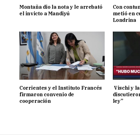
Montaña dio la nota y le arrebató
Con contun
el invicto a Mandiyú
metió en c
Londrina
Corrientes y el Instituto Francés
Vischi y la
firmaron convenio de
discutiero
cooperación
ley”