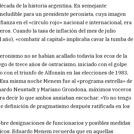
écada de la historia argentina. En semejante
ineludible para un presidente peronista, cuya imagen
anza en el «círculo rojo» nacional e internacional, era
ros. Cuando la tasa de inflación del mes de julio
l año), «combatir al capital» implicaba cavar la tumba de
eronismo no se habían acallado todavía los ecos de la
ego de trece años de ostracismo, iniciado con el golpe
 con el triunfo de Alfonsín en las elecciones de 1983,
 Esa misma noche Menem fue al «programa estrella» de
ernardo Neustadt y Mariano Grondona, máximos voceros
para decir lo que ambos ansiaban escuchar: «Yo no tengo
nte definición de pragmatismo después ratificada en los
sobre designaciones de funcionarios y posibles medidas
sticos. Eduardo Menem recuerda que en aquellas