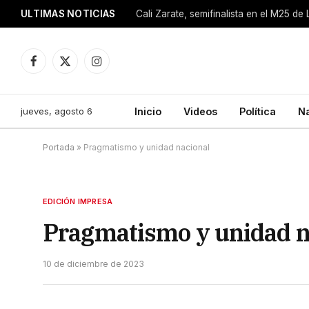
ULTIMAS NOTICIAS
Cali Zarate, semifinalista en el M25 de
Facebook
X
Instagram
(Twitter)
jueves, agosto 6
Inicio
Videos
Política
N
Portada
»
Pragmatismo y unidad nacional
EDICIÓN IMPRESA
Pragmatismo y unidad n
10 de diciembre de 2023