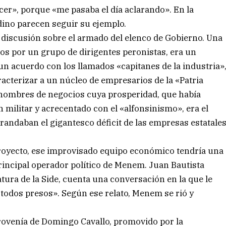
er», porque «me pasaba el día aclarando». En la
ino parecen seguir su ejemplo.
discusión sobre el armado del elenco de Gobierno. Una
aos por un grupo de dirigentes peronistas, era un
un acuerdo con los llamados «capitanes de la industria»
acterizar a un núcleo de empresarios de la «Patria
 hombres de negocios cuya prosperidad, que había
militar y acrecentado con el «alfonsinismo», era el
grandaban el gigantesco déficit de las empresas estatale
proyecto, ese improvisado equipo económico tendría una
principal operador político de Menem. Juan Bautista
atura de la Side, cuenta una conversación en la que le
odos presos». Según ese relato, Menem se rió y
rovenía de Domingo Cavallo, promovido por la