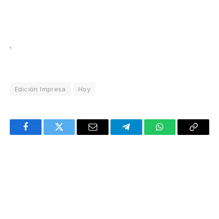
.
Edición Impresa
Hoy
Facebook
Twitter
Email
Telegram
WhatsApp
Copy
Link