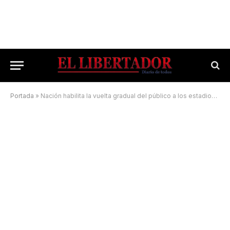
Portada
»
Nación habilita la vuelta gradual del público a los estadios de fútbol