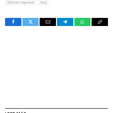
Edición Impresa
Hoy
Facebook
Twitter
Email
Telegram
WhatsApp
Copy
Link