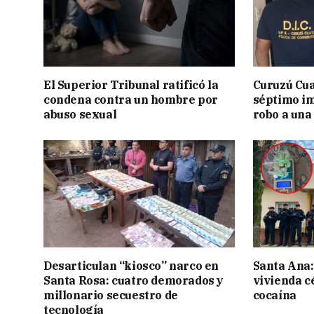
El Superior Tribunal ratificó la
Curuzú Cua
condena contra un hombre por
séptimo im
abuso sexual
robo a una
Desarticulan “kiosco” narco en
Santa Ana:
Santa Rosa: cuatro demorados y
vivienda c
millonario secuestro de
cocaína
tecnología