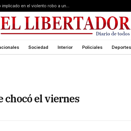
Curuzú Cuatiá: detuvieron a un séptimo implicado en el violento robo a una anciana
acionales
Sociedad
Interior
Policiales
Deportes
e chocó el viernes