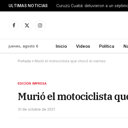
ULTIMAS NOTICIAS
Facebook
X
Instagram
(Twitter)
jueves, agosto 6
Inicio
Videos
Política
N
Portada
»
Murió el motociclista que chocó el viernes
EDICIÓN IMPRESA
Murió el motociclista qu
31 de octubre de 2021