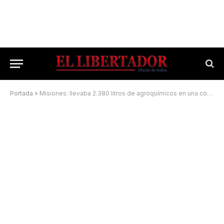
Portada
»
Misiones: llevaba 2.380 litros de agroquímicos en una combi