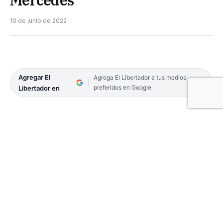
10 de junio de 2022
Agregar El
Agrega El Libertador a tus medios
preferidos en Google
Libertador en
Policías de la Comisaría Primera de Mercedes en
un rápido y eficaz accionar lograron recuperar
una camioneta robada y aprehendieron al