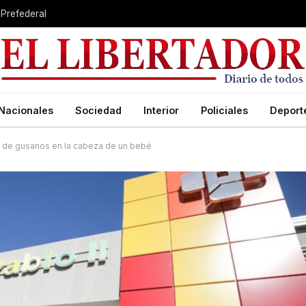
 Prefederal
Nacionales
Sociedad
Interior
Policiales
Deport
o de gusanos en la cabeza de un bebé