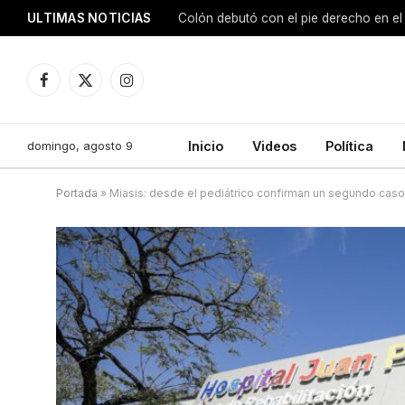
ULTIMAS NOTICIAS
Colón debutó con el pie derecho en el
Facebook
X
Instagram
(Twitter)
domingo, agosto 9
Inicio
Videos
Política
Portada
»
Miasis: desde el pediátrico confirman un segundo cas