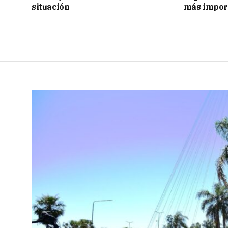
situación
más impor