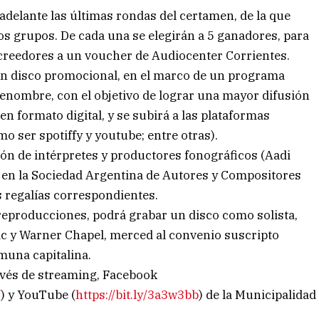
 adelante las últimas rondas del certamen, de la que
 dos grupos. De cada una se elegirán a 5 ganadores, para
creedores a un voucher de Audiocenter Corrientes.
n disco promocional, en el marco de un programa
renombre, con el objetivo de lograr una mayor difusión
 en formato digital, y se subirá a las plataformas
o ser spotiffy y youtube; entre otras).
ción de intérpretes y productores fonográficos (Aadi
a, en la Sociedad Argentina de Autores y Compositores
s regalías correspondientes.
s reproducciones, podrá grabar un disco como solista,
c y Warner Chapel, merced al convenio suscripto
muna capitalina.
ravés de streaming, Facebook
/
) y YouTube (
https://bit.ly/3a3w3bb
) de la Municipalidad