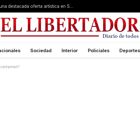
Rumbo a la Fiesta Patronal: fe, expo y una destacada oferta artística en San Roque
acionales
Sociedad
Interior
Policiales
Deportes
l certamen?