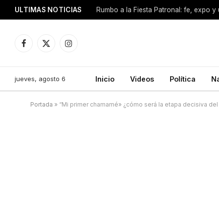
ULTIMAS NOTICIAS
Facebook
X
Instagram
(Twitter)
jueves, agosto 6
Inicio
Videos
Política
N
Portada
»
“Mi primer chamamé» ¿cómo será la etapa decisiva de