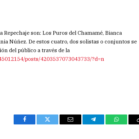
da Repechaje son: Los Puros del Chamamé, Bianca
ania Núñez. De estos cuatro, dos solistas o conjuntos se
ón del público a través de la
245012154/posts/4203537073043733/?d=n
Facebook
Twitter
Email
Telegram
WhatsAp