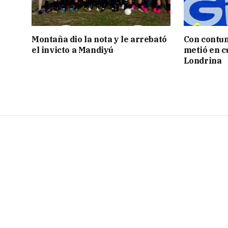
Montaña dio la nota y le arrebató
Con contun
el invicto a Mandiyú
metió en c
Londrina