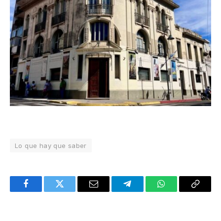
Lo que hay que saber
Facebook
Twitter
Email
Telegram
WhatsApp
Copy
Link