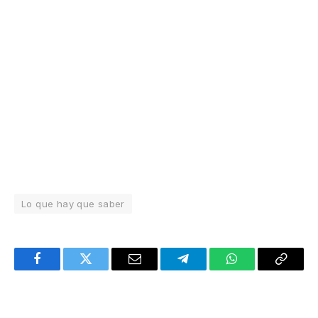
Lo que hay que saber
Facebook
Twitter
Email
Telegram
WhatsApp
Copy
Link