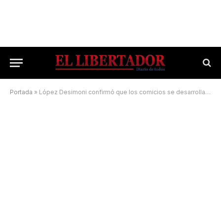
Portada
»
López Desimoni confirmó que los comicios se desarrollan con total normalidad