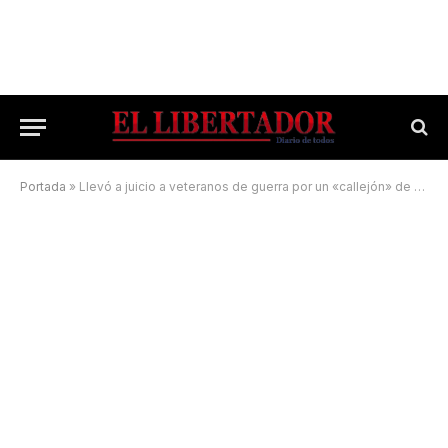
Portada
»
Llevó a juicio a veteranos de guerra por un «callejón» de salida a la calle