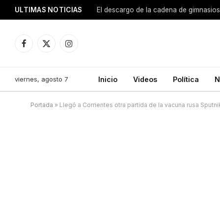
ULTIMAS NOTICIAS
El descargo de la cadena de gimnasios
Facebook
X
Instagram
(Twitter)
viernes, agosto 7
Inicio
Videos
Política
N
Portada
»
Llegó a Corrientes otra partida de la vacuna rusa Sputni