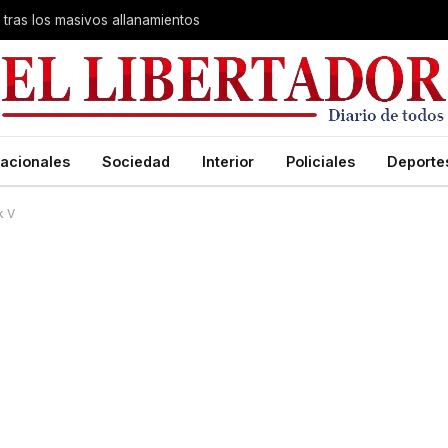
 tras los masivos allanamientos
acionales
Sociedad
Interior
Policiales
Deporte
k V