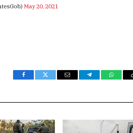
entesGob)
May 20, 2021
Facebook
Twitter
Email
Telegram
WhatsAp