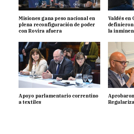
Misiones gana peso nacional en
Valdés en 
plena reconfiguración de poder
definieron
con Rovira afuera
la inminen
Apoyo parlamentario correntino
Aprobaron
a textiles
Regulariza