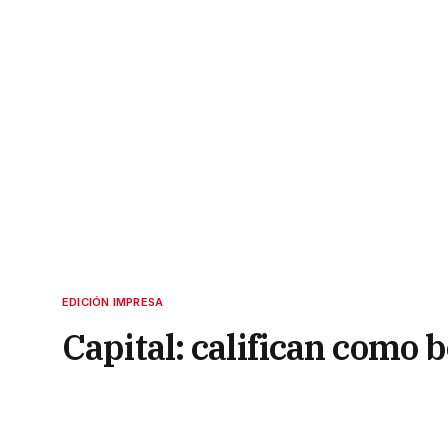
EDICIÓN IMPRESA
Capital: califican como 
sangriento ataque
11 de junio de 2022