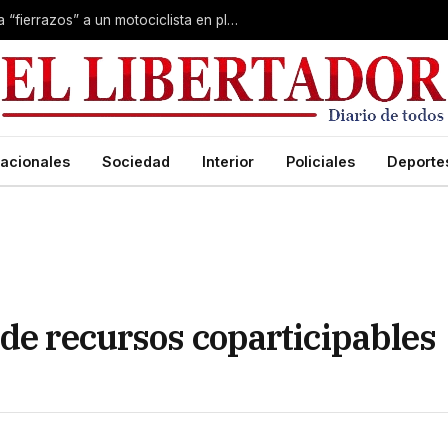
Conmoción en Corrientes: asesinaron a “fierrazos” a un motociclista en plena calle
acionales
Sociedad
Interior
Policiales
Deporte
 de recursos coparticipables