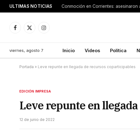
ULTIMAS NOTICIAS
Facebook
X
Instagram
(Twitter)
viernes, agosto 7
Inicio
Videos
Política
N
Portada
»
Leve repunte en llegada de recursos coparticipables
EDICIÓN IMPRESA
Leve repunte en llegada
12 de junio de 2022