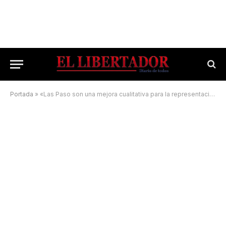
Portada
»
«Las Paso son una mejora cualitativa para la representación política»