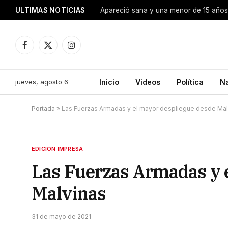
ULTIMAS NOTICIAS
Apareció sana y una menor de 15 años 
Facebook
X
Instagram
(Twitter)
jueves, agosto 6
Inicio
Videos
Política
N
Portada
»
Las Fuerzas Armadas y el mayor despliegue desde Mal
EDICIÓN IMPRESA
Las Fuerzas Armadas y 
Malvinas
31 de mayo de 2021