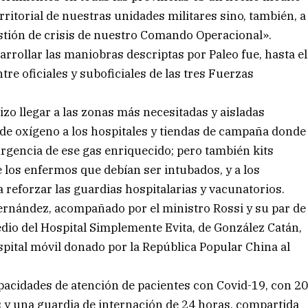
ritorial de nuestras unidades militares sino, también, a
stión de crisis de nuestro Comando Operacional».
rollar las maniobras descriptas por Paleo fue, hasta el
e oficiales y suboficiales de las tres Fuerzas
hizo llegar a las zonas más necesitadas y aisladas
e oxígeno a los hospitales y tiendas de campaña donde
rgencia de ese gas enriquecido; pero también kits
 los enfermos que debían ser intubados, y a los
reforzar las guardias hospitalarias y vacunatorios.
 Fernández, acompañado por el ministro Rossi y su par de
redio del Hospital Simplemente Evita, de González Catán,
spital móvil donado por la República Popular China al
apacidades de atención de pacientes con Covid-19, con 2
 y una guardia de internación de 24 horas, compartida