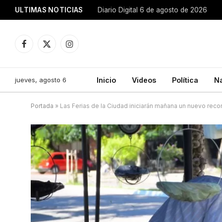
ULTIMAS NOTICIAS
Diario Digital 6 de agosto de 2026
Facebook
X
Instagram
(Twitter)
jueves, agosto 6
Inicio
Videos
Política
N
Portada
»
Las Ferias de la Ciudad iniciarán mañana un nuevo reco