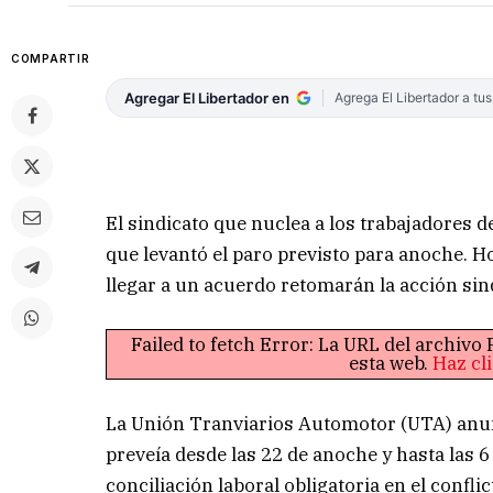
COMPARTIR
Agregar El Libertador en
Agrega El Libertador a tu
El sindicato que nuclea a los trabajadores
que levantó el paro previsto para anoche. H
llegar a un acuerdo retomarán la acción si
Failed to fetch Error: La URL del archiv
esta web.
Haz cl
La Unión Tranviarios Automotor (UTA) anunc
preveía desde las 22 de anoche y hasta las 6
conciliación laboral obligatoria en el conflic