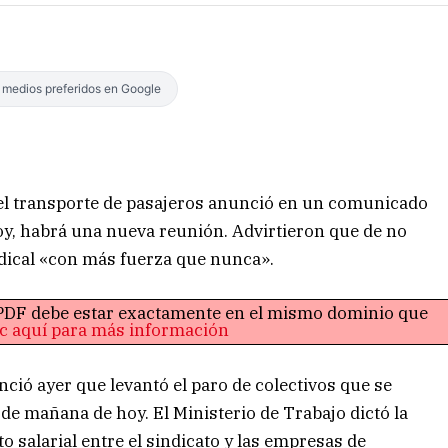
s medios preferidos en Google
 del transporte de pasajeros anunció en un comunicado
oy, habrá una nueva reunión. Advirtieron que de no
ndical «con más fuerza que nunca».
o PDF debe estar exactamente en el mismo dominio que
ic aquí para más información
ió ayer que levantó el paro de colectivos que se
 de mañana de hoy. El Ministerio de Trabajo dictó la
to salarial entre el sindicato y las empresas de