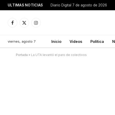
ULTIMAS NOTICIAS
Diario Digital 7 de agosto de 2026
Facebook
X
Instagram
(Twitter)
viernes, agosto 7
Inicio
Videos
Política
N
Portada
»
La UTA levantó el paro de colectivos