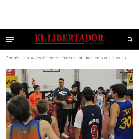
Portada
»
La selección correntina y un entrenamiento con la mente en el Argentino