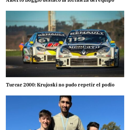
Turcar 2000: Krujoski no pudo repetir el podio