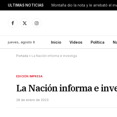
ULTIMAS NOTICIAS
Montaña dio la nota y le arrebató el i
Facebook
X
Instagram
(Twitter)
jueves, agosto 6
Inicio
Videos
Política
N
Portada
»
La Nación informa e investiga
EDICIÓN IMPRESA
La Nación informa e inv
28 de enero de 2023