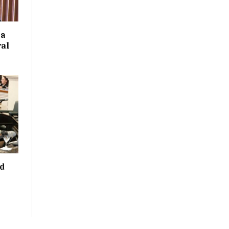
 a
ral
ad