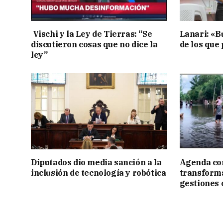
Vischi y la Ley de Tierras: “Se
Lanari: «B
discutieron cosas que no dice la
de los que
ley”
Diputados dio media sanción a la
Agenda con
inclusión de tecnología y robótica
transforma
gestiones 