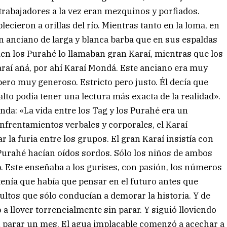
n trabajadores a la vez eran mezquinos y porfiados.
ecieron a orillas del río. Mientras tanto en la loma, en
un anciano de larga y blanca barba que en sus espaldas
en los Purahé lo llamaban gran Karaí, mientras que los
araí añá, por ahí Karaí Mondá. Este anciano era muy
 pero muy generoso. Estricto pero justo. Él decía que
 alto podía tener una lectura más exacta de la realidad».
da: «La vida entre los Tag y los Purahé era un
nfrentamientos verbales y corporales, el Karaí
 la furia entre los grupos. El gran Karaí insistía con
s Purahé hacían oídos sordos. Sólo los niños de ambos
. Este enseñaba a los gurises, con pasión, los números
ostenía que había que pensar en el futuro antes que
dultos que sólo conducían a demorar la historia. Y de
a llover torrencialmente sin parar. Y siguió lloviendo
in parar un mes. El agua implacable comenzó a acechar a