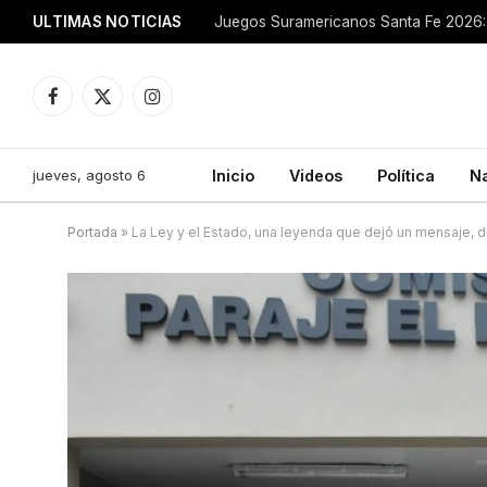
ULTIMAS NOTICIAS
Juegos Suramericanos Santa Fe 2026: 
Facebook
X
Instagram
(Twitter)
jueves, agosto 6
Inicio
Videos
Política
N
Portada
»
La Ley y el Estado, una leyenda que dejó un mensaje, d