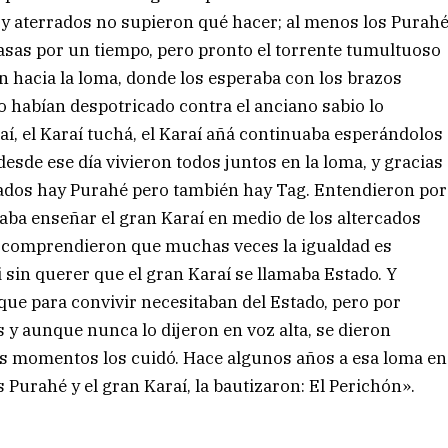
 y aterrados no supieron qué hacer; al menos los Purah
asas por un tiempo, pero pronto el torrente tumultuoso
on hacia la loma, donde los esperaba con los brazos
to habían despotricado contra el anciano sabio lo
í, el Karaí tuchá, el Karaí añá continuaba esperándolos
desde ese día vivieron todos juntos en la loma, y gracias
lados hay Purahé pero también hay Tag. Entendieron por
ntaba enseñar el gran Karaí en medio de los altercados
én comprendieron que muchas veces la igualdad es
 sin querer que el gran Karaí se llamaba Estado. Y
que para convivir necesitaban del Estado, pero por
s y aunque nunca lo dijeron en voz alta, se dieron
es momentos los cuidó. Hace algunos años a esa loma en
s Purahé y el gran Karaí, la bautizaron: El Perichón».