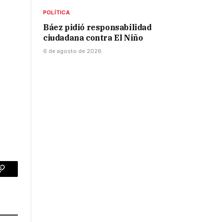
POLÍTICA
Báez pidió responsabilidad
ciudadana contra El Niño
6 de agosto de 2026
n
p
Copy
Link