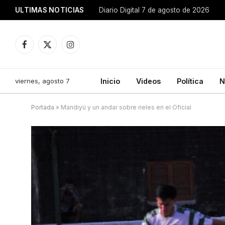
ULTIMAS NOTICIAS
Diario Digital 7 de agosto de 2026
Facebook
X
Instagram
(Twitter)
viernes, agosto 7
Inicio
Videos
Política
N
Portada
»
Mandiyú y un andar sobre rieles en el Oficial