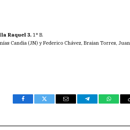
lla Raquel 3.
1° B.
emías Candia (JN) y Federico Chávez, Braian Torres, Jua
Facebook
Twitter
Email
Telegram
WhatsAp