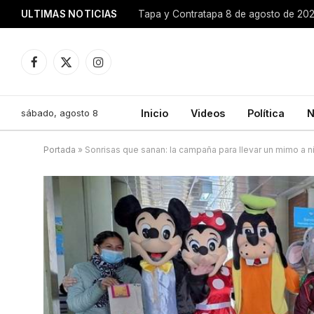
ULTIMAS NOTICIAS
Tapa y Contratapa 8 de agosto de 20
Facebook
X
Instagram
(Twitter)
sábado, agosto 8
Inicio
Videos
Política
N
Portada
»
Sonrisas que sanan: la campaña para llevar un mimo a n