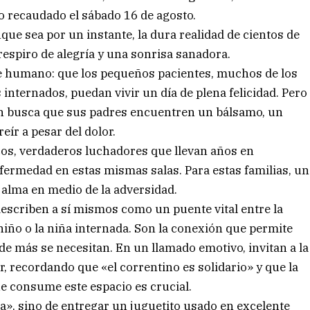
lo recaudado el sábado 16 de agosto.
que sea por un instante, la dura realidad de cientos de
respiro de alegría y una sonrisa sanadora.
te humano: que los pequeños pacientes, muchos de los
internados, puedan vivir un día de plena felicidad. Pero
én busca que sus padres encuentren un bálsamo, un
ír a pesar del dolor.
cos, verdaderos luchadores que llevan años en
fermedad en estas mismas salas. Para estas familias, un
l alma en medio de la adversidad.
describen a sí mismos como un puente vital entre la
niño o la niña internada. Son la conexión que permite
nde más se necesitan. En un llamado emotivo, invitan a la
 recordando que «el correntino es solidario» y que la
e consume este espacio es crucial.
a», sino de entregar un juguetito usado en excelente