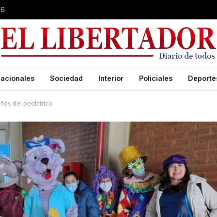
26
acionales
Sociedad
Interior
Policiales
Deporte
iños del pediátrico