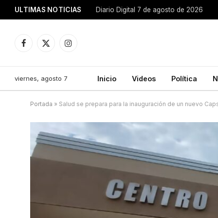
ULTIMAS NOTICIAS
Diario Digital 7 de agosto de 2026
Facebook
X
Instagram
(Twitter)
viernes, agosto 7
Inicio
Videos
Política
N
Portada
»
Salud se prepara para la inauguración de un nuevo Cap