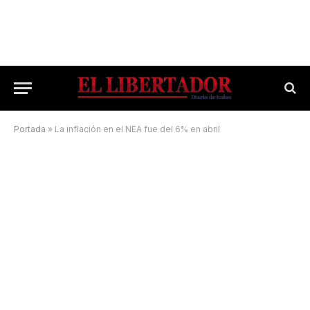
Portada
»
La inflación en el NEA fue del 6% en abril