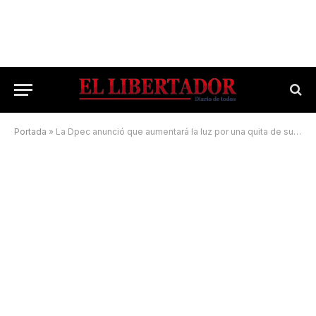
Portada
»
La Dpec anunció que aumentará la luz por una quita de subsidios