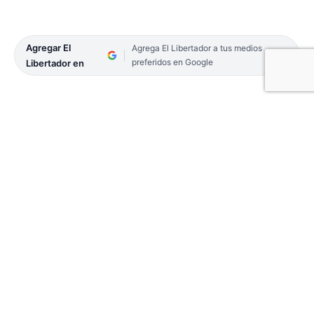
Agregar El
Agrega El Libertador a tus medios
preferidos en Google
Libertador en
Una reunión fundamental se realizó
recientemente en la Delegación de Control
(Delcon) del Centro Unificado de Frontera (CUF),
de Santo Tomé y São Borja, entre funcionarios
nacionales de la Argentina y Brasil, a la que se
invitó a participar a los despachantes de Aduana