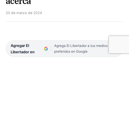
acerca
20 de marzo de 2024
Agregar El
Agrega El Libertador a tus medios
preferidos en Google
Libertador en
El Comando de Operativo de Emergencias (COE) de
la Provincia emitió un boletín informativo
meteorológico en el que ratificó que todo el