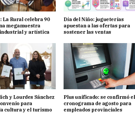
: La Rural celebra 90
Día del Niño: jugueterías
una megamuestra
apuestan a las ofertas para
ndustrial y artística
sostener las ventas
lich y Lourdes Sánchez
Plus unificado: se confirmó e
convenio para
cronograma de agosto para
a cultura y el turismo
empleados provinciales