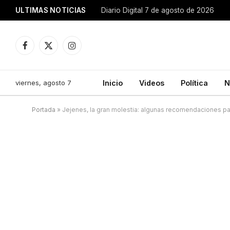
ULTIMAS NOTICIAS
Diario Digital 7 de agosto de 2026
Facebook
X
Instagram
(Twitter)
viernes, agosto 7
Inicio
Videos
Política
N
Portada
»
Jejenes, la gran molestia: algunas recomendaciones pa